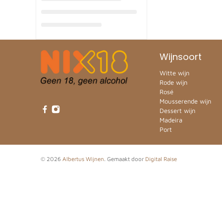
Wijnsoort
Witte wijn
Rode wijn
Rosé
Mousserende wijn
Dessert wijn
Madeira
Port
© 2026
Albertus Wijnen
.
Gemaakt door
Digital Raise