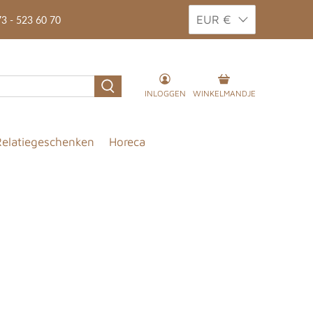
EUR €
3 - 523 60 70
INLOGGEN
WINKELMANDJE
elatiegeschenken
Horeca